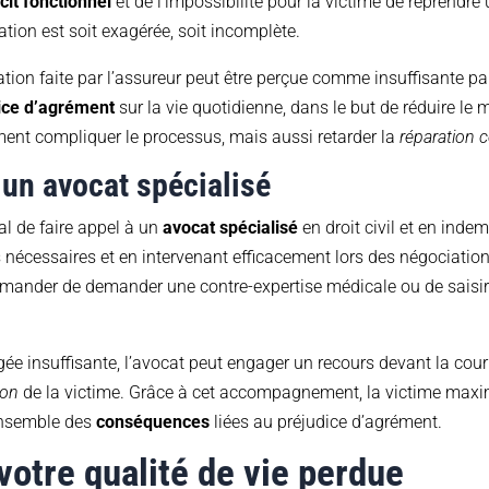
cit fonctionnel
et de l’impossibilité pour la victime de reprendre un
ation est soit exagérée, soit incomplète.
sation faite par l’assureur peut être perçue comme insuffisante 
ice d’agrément
sur la vie quotidienne, dans le but de réduire le
ent compliquer le processus, mais aussi retarder la
réparation 
 un avocat spécialisé
al de faire appel à un
avocat spécialisé
en droit civil et en inde
nécessaires et en intervenant efficacement lors des négociations
mander de demander une contre-expertise médicale ou de saisir l
gée insuffisante, l’avocat peut engager un recours devant la cour
ion
de la victime. Grâce à cet accompagnement, la victime maxi
’ensemble des
conséquences
liées au préjudice d’agrément.
otre qualité de vie perdue