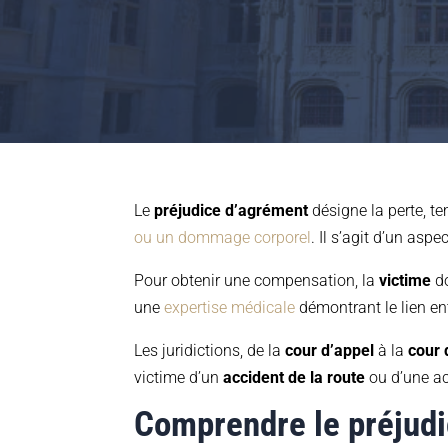
Le
préjudice d’agrément
désigne la perte, te
ou un dommage corporel
. Il s’agit d’un aspec
Pour obtenir une compensation, la
victime
do
une
expertise médicale
démontrant le lien ent
Les juridictions, de la
cour d’appel
à la
cour 
victime d’un
accident de la route
ou d’une act
Comprendre le préjudi